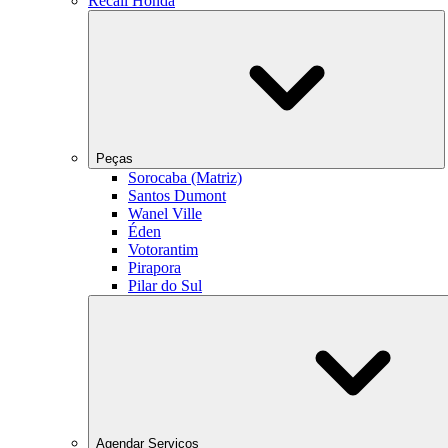
Recall Honda
Peças
Sorocaba (Matriz)
Santos Dumont
Wanel Ville
Éden
Votorantim
Pirapora
Pilar do Sul
Agendar Serviços