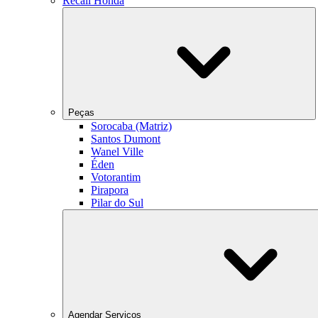
Recall Honda
Peças
Sorocaba (Matriz)
Santos Dumont
Wanel Ville
Éden
Votorantim
Pirapora
Pilar do Sul
Agendar Serviços