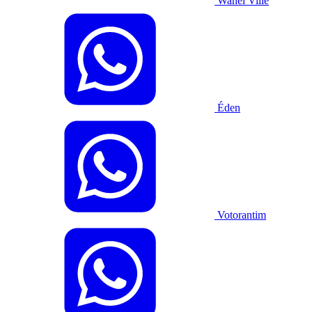
Wanel Ville
Éden
Votorantim