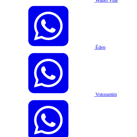
Wanel Ville
Éden
Votorantim